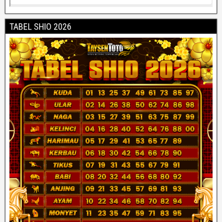
TABEL SHIO 2026