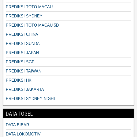
PREDIKSI TOTO MACAU
PREDIKSI SYDNEY
PREDIKSI TOTO MACAU 5D
PREDIKSI CHINA
PREDIKSI SUNDA
PREDIKSI JAPAN
PREDIKSI SGP
PREDIKSI TAIWAN
PREDIKSI HK
PREDIKSI JAKARTA
PREDIKSI SYDNEY NIGHT
DATA TOGEL
DATA EIBAR
DATA LOKOMOTIV