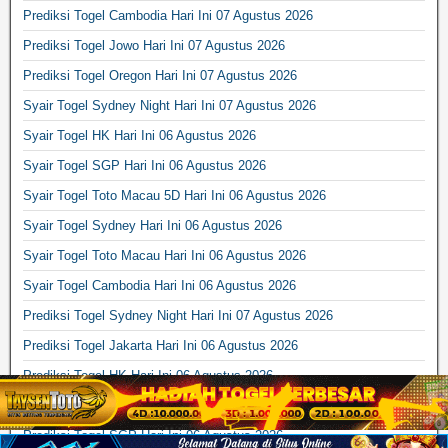
Prediksi Togel Cambodia Hari Ini 07 Agustus 2026
Prediksi Togel Jowo Hari Ini 07 Agustus 2026
Prediksi Togel Oregon Hari Ini 07 Agustus 2026
Syair Togel Sydney Night Hari Ini 07 Agustus 2026
Syair Togel HK Hari Ini 06 Agustus 2026
Syair Togel SGP Hari Ini 06 Agustus 2026
Syair Togel Toto Macau 5D Hari Ini 06 Agustus 2026
Syair Togel Sydney Hari Ini 06 Agustus 2026
Syair Togel Toto Macau Hari Ini 06 Agustus 2026
Syair Togel Cambodia Hari Ini 06 Agustus 2026
Prediksi Togel Sydney Night Hari Ini 07 Agustus 2026
Prediksi Togel Jakarta Hari Ini 06 Agustus 2026
Prediksi Togel HK Hari Ini 06 Agustus 2026
Prediksi Togel Taiwan Hari Ini 06 Agustus 2026
Prediksi Togel SGP Hari Ini 06 Agustus 2026