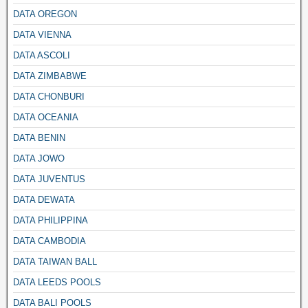
DATA OREGON
DATA VIENNA
DATA ASCOLI
DATA ZIMBABWE
DATA CHONBURI
DATA OCEANIA
DATA BENIN
DATA JOWO
DATA JUVENTUS
DATA DEWATA
DATA PHILIPPINA
DATA CAMBODIA
DATA TAIWAN BALL
DATA LEEDS POOLS
DATA BALI POOLS