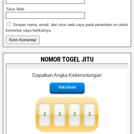
Situs Web
Simpan nama, email, dan situs web saya pada peramban ini untuk
komentar saya berikutnya.
NOMOR TOGEL JITU