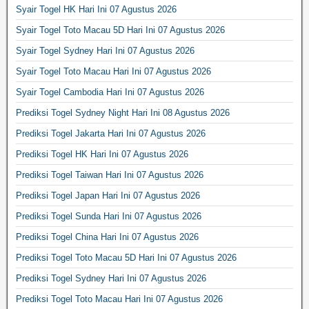
Syair Togel HK Hari Ini 07 Agustus 2026
Syair Togel Toto Macau 5D Hari Ini 07 Agustus 2026
Syair Togel Sydney Hari Ini 07 Agustus 2026
Syair Togel Toto Macau Hari Ini 07 Agustus 2026
Syair Togel Cambodia Hari Ini 07 Agustus 2026
Prediksi Togel Sydney Night Hari Ini 08 Agustus 2026
Prediksi Togel Jakarta Hari Ini 07 Agustus 2026
Prediksi Togel HK Hari Ini 07 Agustus 2026
Prediksi Togel Taiwan Hari Ini 07 Agustus 2026
Prediksi Togel Japan Hari Ini 07 Agustus 2026
Prediksi Togel Sunda Hari Ini 07 Agustus 2026
Prediksi Togel China Hari Ini 07 Agustus 2026
Prediksi Togel Toto Macau 5D Hari Ini 07 Agustus 2026
Prediksi Togel Sydney Hari Ini 07 Agustus 2026
Prediksi Togel Toto Macau Hari Ini 07 Agustus 2026