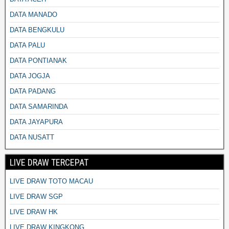
DATA MANADO
DATA BENGKULU
DATA PALU
DATA PONTIANAK
DATA JOGJA
DATA PADANG
DATA SAMARINDA
DATA JAYAPURA
DATA NUSATT
LIVE DRAW TERCEPAT
LIVE DRAW TOTO MACAU
LIVE DRAW SGP
LIVE DRAW HK
LIVE DRAW KINGKONG