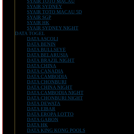
SYAIR TOTO MACAU
SYAIR SYDNEY
SYAIR TOTO MACAU 5D
SYAIR SGP
SYAIR HK
SYAIR SYDNEY NIGHT
DATA TOGEL
DATA ASCOLI
DATA BENIN
DATA BULLSEYE
DATA BELARUSIA
DATA BRAZIL NIGHT
DATA CHINA
DATA CANADIA
DATA CAMBODIA
DATA CHONBURI
DATA CHINA NIGHT
DATA CAMBODIA NIGHT
DATA CHONBURI NIGHT
DATA DEWATA
DATA EIBAR
DATA EROPA LOTTO
DATA GABON
DATA HK
DATA KING KONG POOLS