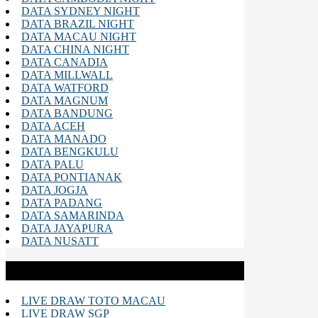
DATA SYDNEY NIGHT
DATA BRAZIL NIGHT
DATA MACAU NIGHT
DATA CHINA NIGHT
DATA CANADIA
DATA MILLWALL
DATA WATFORD
DATA MAGNUM
DATA BANDUNG
DATA ACEH
DATA MANADO
DATA BENGKULU
DATA PALU
DATA PONTIANAK
DATA JOGJA
DATA PADANG
DATA SAMARINDA
DATA JAYAPURA
DATA NUSATT
LIVE DRAW TERCEPAT
LIVE DRAW TOTO MACAU
LIVE DRAW SGP