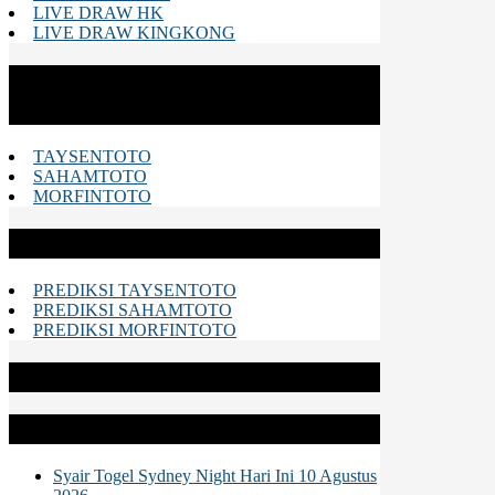
LIVE DRAW HK
LIVE DRAW KINGKONG
BANDAR TOGEL ONLINE
TERPERCAYA
TAYSENTOTO
SAHAMTOTO
MORFINTOTO
PREDIKSI TOGEL ONLINE
PREDIKSI TAYSENTOTO
PREDIKSI SAHAMTOTO
PREDIKSI MORFINTOTO
VISITOR
Pos-pos Terbaru
Syair Togel Sydney Night Hari Ini 10 Agustus