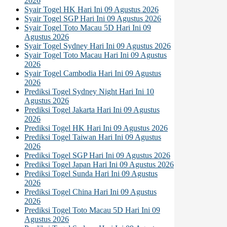
2026
Syair Togel HK Hari Ini 09 Agustus 2026
Syair Togel SGP Hari Ini 09 Agustus 2026
Syair Togel Toto Macau 5D Hari Ini 09
Agustus 2026
Syair Togel Sydney Hari Ini 09 Agustus 2026
Syair Togel Toto Macau Hari Ini 09 Agustus
2026
Syair Togel Cambodia Hari Ini 09 Agustus
2026
Prediksi Togel Sydney Night Hari Ini 10
Agustus 2026
Prediksi Togel Jakarta Hari Ini 09 Agustus
2026
Prediksi Togel HK Hari Ini 09 Agustus 2026
Prediksi Togel Taiwan Hari Ini 09 Agustus
2026
Prediksi Togel SGP Hari Ini 09 Agustus 2026
Prediksi Togel Japan Hari Ini 09 Agustus 2026
Prediksi Togel Sunda Hari Ini 09 Agustus
2026
Prediksi Togel China Hari Ini 09 Agustus
2026
Prediksi Togel Toto Macau 5D Hari Ini 09
Agustus 2026