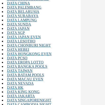
DATA CHINA
DATA PALEMBANG
DATA BELARUSIA
DATA SURABAYA
DATA LAMPUNG
DATA SUNDA
DATA JAPAN
DATA SGP
DATA JAPAN EVEN
DATA LESOTHO
DATA CHONBURI NIGHT
DATA HEBEI
DATA HONGKONG EVEN
DATA PCSO
DATA EROPA LOTTO
DATA BANGKA POOLS
DATA TAIWAN
DATA BATAM POOLS
DATA MACAU EVEN
DATA NEVADA
DATA HK
DATA KING KONG
DATA JAKARTA
DATA SINGAPORENIGHT
DATA CAMBODIA NIGHT