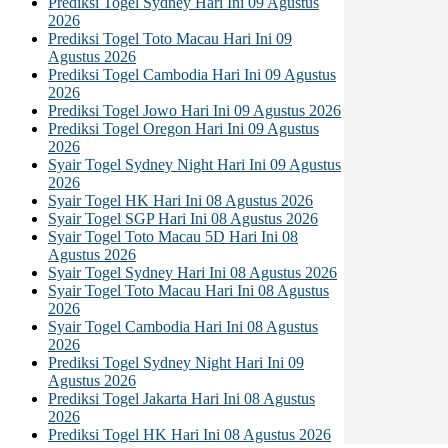
Prediksi Togel Sydney Hari Ini 09 Agustus
2026
Prediksi Togel Toto Macau Hari Ini 09
Agustus 2026
Prediksi Togel Cambodia Hari Ini 09 Agustus
2026
Prediksi Togel Jowo Hari Ini 09 Agustus 2026
Prediksi Togel Oregon Hari Ini 09 Agustus
2026
Syair Togel Sydney Night Hari Ini 09 Agustus
2026
Syair Togel HK Hari Ini 08 Agustus 2026
Syair Togel SGP Hari Ini 08 Agustus 2026
Syair Togel Toto Macau 5D Hari Ini 08
Agustus 2026
Syair Togel Sydney Hari Ini 08 Agustus 2026
Syair Togel Toto Macau Hari Ini 08 Agustus
2026
Syair Togel Cambodia Hari Ini 08 Agustus
2026
Prediksi Togel Sydney Night Hari Ini 09
Agustus 2026
Prediksi Togel Jakarta Hari Ini 08 Agustus
2026
Prediksi Togel HK Hari Ini 08 Agustus 2026