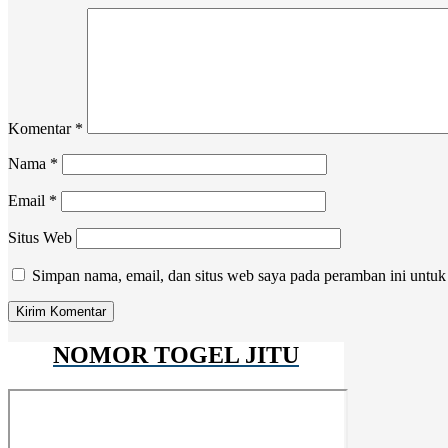
Komentar
*
Nama
*
Email
*
Situs Web
Simpan nama, email, dan situs web saya pada peramban ini untuk
NOMOR TOGEL JITU