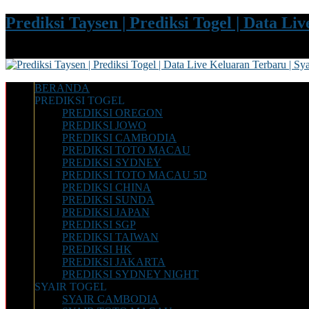
Prediksi Taysen | Prediksi Togel | Data Li
Prediksi Togel, Syair Togel dan Data Togel Terupdate 2026
BERANDA
PREDIKSI TOGEL
PREDIKSI OREGON
PREDIKSI JOWO
PREDIKSI CAMBODIA
PREDIKSI TOTO MACAU
PREDIKSI SYDNEY
PREDIKSI TOTO MACAU 5D
PREDIKSI CHINA
PREDIKSI SUNDA
PREDIKSI JAPAN
PREDIKSI SGP
PREDIKSI TAIWAN
PREDIKSI HK
PREDIKSI JAKARTA
PREDIKSI SYDNEY NIGHT
SYAIR TOGEL
SYAIR CAMBODIA